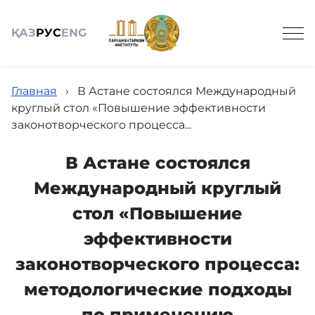
ҚАЗ
РУС
ENG
Главная
›
В Астане состоялся Международный
круглый стол «Повышение эффективности
законотворческого процесса...
Общие сведения
В Астане состоялся
Международный круглый
Досье законопроектов
стол «Повышение
эффективности
Наука
законотворческого процесса:
методологические подходы
Пресс-Центр
по применению