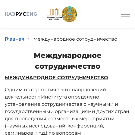
ҚАЗ
РУС
ENG
Главная
›
Международное сотрудничество
Международное
сотрудничество
Общие сведения
МЕЖДУНАРОДНОЕ СОТРУДНИЧЕСТВО
Досье законопроектов
Одним из стратегических направлений
деятельности Института определено
установление сотрудничества с научными и
Наука
государственными организациями других стран
для проведения совместных мероприятий
(научных исследований, конференций,
Пресс-Центр
семинаров и т.д.) по вопросам