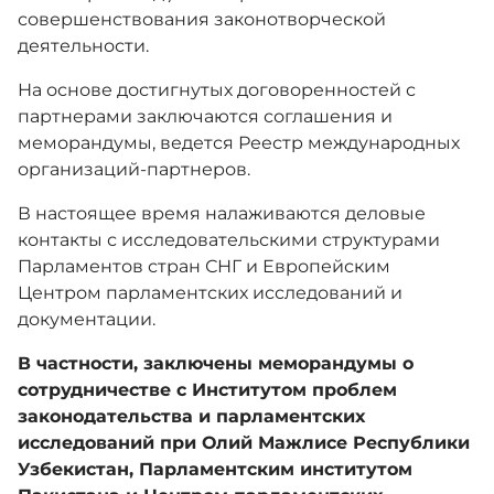
совершенствования законотворческой
деятельности.
Сотрудничество
На основе достигнутых договоренностей с
партнерами заключаются соглашения и
Обратная связь
меморандумы, ведется Реестр международных
организаций-партнеров.
В настоящее время налаживаются деловые
Взаимодействия с маслихатом
контакты с исследовательскими структурами
Парламентов стран СНГ и Европейским
Адалдық алаңы
Центром парламентских исследований и
документации.
В частности, заключены меморандумы о
сотрудничестве с Институтом проблем
законодательства и парламентских
Версия для слабовидящих
исследований при Олий Мажлисе Республики
Узбекистан, Парламентским институтом