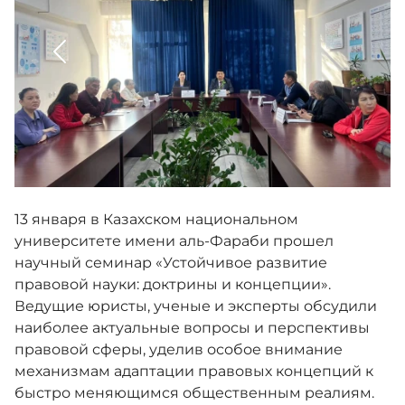
Сотрудничество
Обратная связь
Взаимодействия с маслихатом
13 января в Казахском национальном
Адалдық алаңы
университете имени аль-Фараби прошел
научный семинар «Устойчивое развитие
правовой науки: доктрины и концепции».
Ведущие юристы, ученые и эксперты обсудили
наиболее актуальные вопросы и перспективы
Версия для слабовидящих
правовой сферы, уделив особое внимание
механизмам адаптации правовых концепций к
быстро меняющимся общественным реалиям.