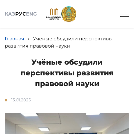
ҚАЗ
РУС
ENG
Главная
›
Учёные обсудили перспективы
развития правовой науки
Учёные обсудили
Общие сведения
перспективы развития
правовой науки
Досье законопроектов
13.01.2025
Наука
Пресс-Центр