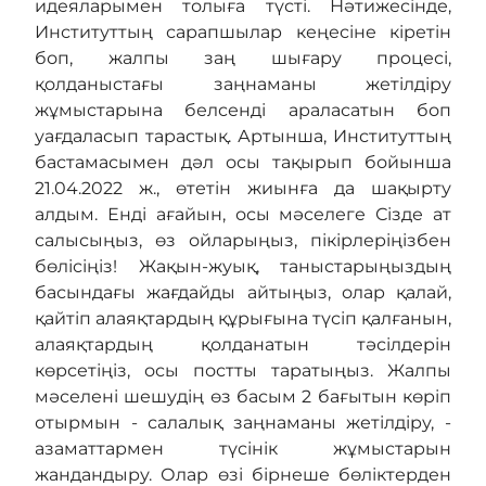
идеяларымен толыға түсті. Нәтижесінде,
Институттың сарапшылар кеңесіне кіретін
боп, жалпы заң шығару процесі,
қолданыстағы заңнаманы жетілдіру
жұмыстарына белсенді араласатын боп
уағдаласып тарастық. Артынша, Институттың
бастамасымен дәл осы тақырып бойынша
21.04.2022 ж., өтетін жиынға да шақырту
алдым. Енді ағайын, осы мәселеге Сізде ат
салысыңыз, өз ойларыңыз, пікірлеріңізбен
бөлісіңіз! Жақын-жуық, таныстарыңыздың
басындағы жағдайды айтыңыз, олар қалай,
қайтіп алаяқтардың құрығына түсіп қалғанын,
алаяқтардың қолданатын тәсілдерін
көрсетіңіз, осы постты таратыңыз. Жалпы
мәселені шешудің өз басым 2 бағытын көріп
отырмын - салалық заңнаманы жетілдіру, -
азаматтармен түсінік жұмыстарын
жандандыру. Олар өзі бірнеше бөліктерден