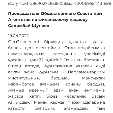
story_fbid=286902713638208&id=100069554431688
Председатель Общественного Совета при
Агентстве по финансовому надзору
Салимбай Шунеев
19.04.2022
Осы?мәселені біржақты қылатын уақыт
болды деп есептеймін. Оған әрқайсымыз
шама-шарқымыз тартқанша үлесімізді
қосайық. Қалай? Қайтіп? Өзімнен бастайын.
Өткен аптада, құрылғанына жылдан енді
асқан жаңа құрылым - Парламентаризм
Институтының басшысы Мансурхан
Махамбетов ағамызға арнайы бардым.
Ағамыз идейный адам екен, әңгімеміз
жараса кетіп, біраз мәселенің басын
қайырдық. Менің қаржы пирамидаларына
қатысты ойларым, ағамыздың тың