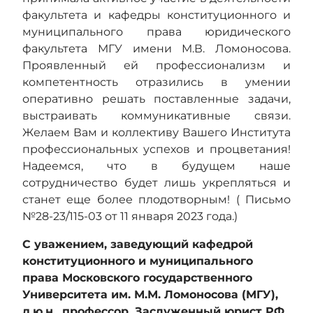
факультета и кафедры конституционного и
муниципального права юридического
Ынтымақтастық
факультета МГУ имени М.В. Ломоносова.
Проявленный ей профессионализм и
компетентность отразились в умении
Кері байланыс
оперативно решать поставленные задачи,
выстраивать коммуникативные связи.
Желаем Вам и коллективу Вашего Института
Мәслихатпен өзара байланыс
профессиональных успехов и процветания!
Надеемся, что в будущем наше
сотрудничество будет лишь укрепляться и
Адалдық алаңы
станет еще более плодотворным! ( Письмо
№28-23/115-03 от 11 января 2023 года.)
С уважением, заведующий кафедрой
конституционного и муниципального
Нашар көретіндерге
права Московского государственного
арналған нұсқа
Университета им. М.М. Ломоносова (МГУ),
д.ю.н., профессор, Заслуженный юрист РФ,