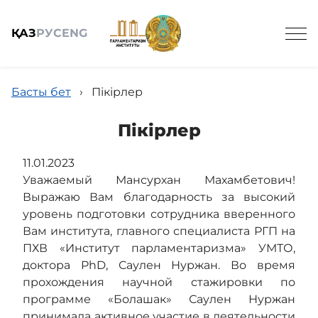
ҚАЗ
РУС
ENG
Басты бет
›
Пікірлер
Пікірлер
Жалпы мәлімет
11.01.2023
Уважаемый Мансурхан Махамбетович!
Выражаю Вам благодарность за высокий
Заң жобаларының құжаттары
уровень подготовки сотрудника вверенного
Вам института, главного специалиста РГП на
ПХВ «Институт парламентаризма» УМТО,
Ғылым
доктора PhD, Саулен Нуржан. Во время
прохождения научной стажировки по
программе «Болашак» Саулен Нуржан
Пресс-Орталық
принимала активное участие в деятельности