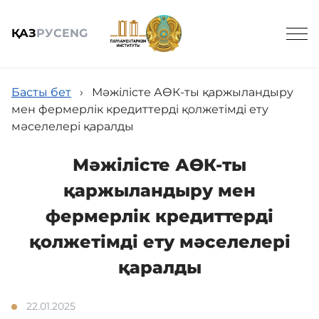
ҚАЗ
РУС
ENG
Басты бет
›
Мәжілісте АӨК-ты қаржыландыру
мен фермерлік кредиттерді қолжетімді ету
мәселелері қаралды
Жалпы мәлімет
Мәжілісте АӨК-ты
қаржыландыру мен
Заң жобаларының құжаттары
фермерлік кредиттерді
қолжетімді ету мәселелері
Ғылым
қаралды
22.01.2025
Пресс-Орталық