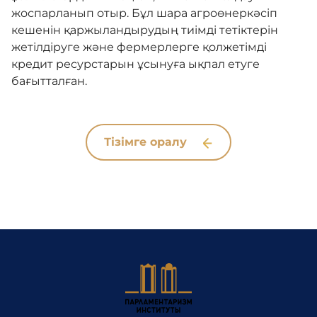
жоспарланып отыр. Бұл шара агроөнеркәсіп
кешенін қаржыландырудың тиімді тетіктерін
жетілдіруге және фермерлерге қолжетімді
кредит ресурстарын ұсынуға ықпал етуге
бағытталған.
Тізімге оралу