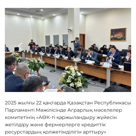
Ынтымақтастық
Кері байланыс
Мәслихатпен өзара байланыс
Адалдық алаңы
2025 жылғы 22 қаңтарда Қазақстан Республикасы
Парламенті Мәжілісінде Аграрлық мәселелер
Нашар көретіндерге
комитетінің «АӨК-ті қаржыландыру жүйесін
арналған нұсқа
жетілдіру және фермерлерге кредиттік
ресурстардың қолжетімділігін арттыру»