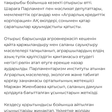
тақырыбы бойынша кезекті отырысы өтті.
Шараға Парламент пен мәслихат депутаттары,
мемлекеттік органдар мен «Аграрлық кредиттік
корпорация» АҚ өкілдері, сонымен қатар
сарапшылар қауымдастығы қатысты.
Отырыс барысында агроөнеркәсіп кешенін
қайта қаржыландыру мен саланы сауықтыру
мәселелері талқыланып, аграршылардың елдің
азық-түлік қауіпсіздігін қамтамасыз етудегі
негізгі рөлін атап өтуге ерекше назар
аударылды. Парламентаризм институты атынан
Аграрлық мәселелер, экология және табиғат
қорғау заңнамасы орталығының жетекшісі
Маржан Жиенбаева қатысып, саланың дамуын
қолдауға бағытталған ұсыныстарын жеткізді.
Кездесу қорытындысы бойынша айтылған
ұсыныстарды жинақтап, Үкіметке жолдау